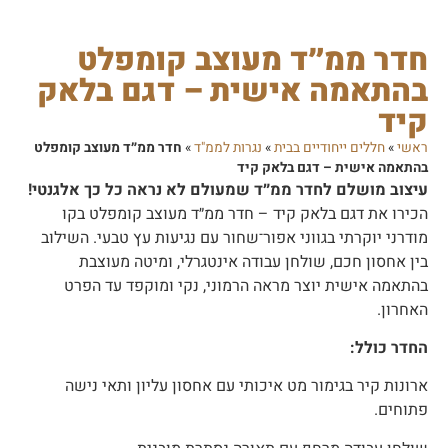
חדר ממ״ד מעוצב קומפלט
בהתאמה אישית – דגם בלאק
קיד
ראשי
»
חללים ייחודיים בבית
»
נגרות לממ"ד
»
חדר ממ״ד מעוצב קומפלט
בהתאמה אישית – דגם בלאק קיד
עיצוב מושלם לחדר ממ״ד שמעולם לא נראה כל כך אלגנטי!
הכירו את דגם בלאק קיד – חדר ממ״ד מעוצב קומפלט בקו
מודרני יוקרתי בגווני אפור־שחור עם נגיעות עץ טבעי. השילוב
בין אחסון חכם, שולחן עבודה אינטגרלי, ומיטה מעוצבת
בהתאמה אישית יוצר מראה הרמוני, נקי ומוקפד עד הפרט
האחרון.
החדר כולל:
ארונות קיר בגימור מט איכותי עם אחסון עליון ותאי נישה
פתוחים.