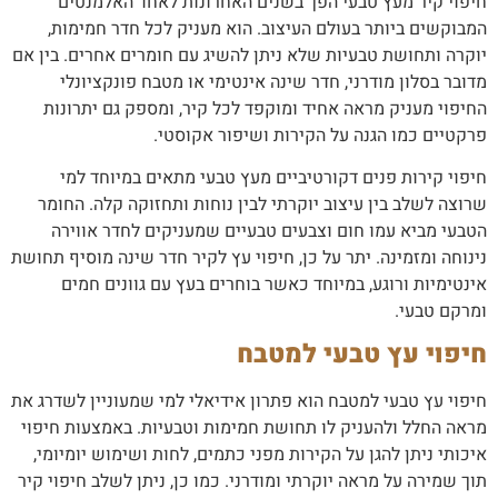
חיפוי קיר מעץ טבעי הפך בשנים האחרונות לאחד האלמנטים
המבוקשים ביותר בעולם העיצוב. הוא מעניק לכל חדר חמימות,
יוקרה ותחושת טבעיות שלא ניתן להשיג עם חומרים אחרים. בין אם
מדובר בסלון מודרני, חדר שינה אינטימי או מטבח פונקציונלי
החיפוי מעניק מראה אחיד ומוקפד לכל קיר, ומספק גם יתרונות
פרקטיים כמו הגנה על הקירות ושיפור אקוסטי.
חיפוי קירות פנים דקורטיביים מעץ טבעי מתאים במיוחד למי
שרוצה לשלב בין עיצוב יוקרתי לבין נוחות ותחזוקה קלה. החומר
הטבעי מביא עמו חום וצבעים טבעיים שמעניקים לחדר אווירה
נינוחה ומזמינה. יתר על כן, חיפוי עץ לקיר חדר שינה מוסיף תחושת
אינטימיות ורוגע, במיוחד כאשר בוחרים בעץ עם גוונים חמים
ומרקם טבעי.
חיפוי עץ טבעי למטבח
חיפוי עץ טבעי למטבח הוא פתרון אידיאלי למי שמעוניין לשדרג את
מראה החלל ולהעניק לו תחושת חמימות וטבעיות. באמצעות חיפוי
איכותי ניתן להגן על הקירות מפני כתמים, לחות ושימוש יומיומי,
תוך שמירה על מראה יוקרתי ומודרני. כמו כן, ניתן לשלב חיפוי קיר