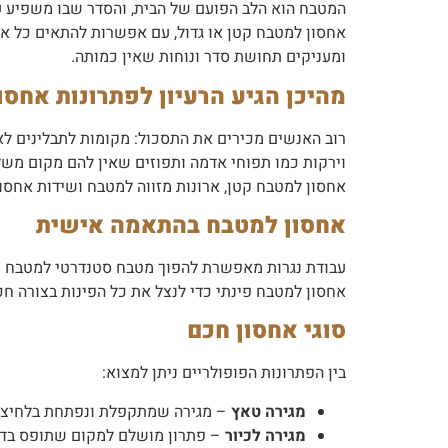
המטבח הוא הלב הפועם של הבית, והסדר שבו משפיע על
אחסון למטבח קטן או גדול, עם אפשרות להתאים כל אר
ומעניקים תחושת סדר ונוחות שאין כמותה.
מהיכן הגיע הרעיון לפתרונות אחסו
רוב האנשים מכירים את התסכול: מקומות לתבלינים לא 
וירקות כמו תפוחי אדמה ותפוזים שאין להם מקום משל
אחסון למטבח קטן, ארונות מזווה למטבח ושידות אחס
אחסון למטבח בהתאמה אישית
עבודת נגרות מאפשרת להפוך מטבח סטנדרטי למטבח מו
אחסון למטבח פינתי כדי לנצל את כל הפינות בצורה חכ
סוגי אחסון חכם
בין הפתרונות הפופולריים ניתן למצוא:
מגירה טאץ
– מגירה שמתקפלת ונפתחת בלחיצה ק
מגירה לכיור
– פתרון מושלם למקום שתופס בדר