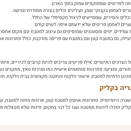
ה לפריטים שממוקמים עמוק בתוך הארון.
 לאחסן בקבוקי שמן, תבלינים וכלים בצורה מסודרת ונגישה.
לים והסירים, שמסייעים לניצול מקסימלי של החלל.
רים לאחסן פריטים שלא ידעתם איפה לשים קודם.
עמידים, יפים ומסוגננים שמוסיפים גם עיצוב למטבח וגם מקום אחסון.
ילה, גם במטבח קטן וגם במטבח עם פריסה מורכבת, כולל פתרונות אחס
 הצרכים האישיים: אילו פריטים צריכים להיות קרובים לכיריים, איפה
ימורים, ומציעה פתרונות מותאמים אישית כמו מגירות טאץ, מתקנים 
כנון הדמיות למטבח, אישור הלקוח והתקנה מקצועית בבית הלקוח, תוך
ריה בקליק
גרה היומיומית. פתרונות אחסון למטבח קטן, ארונות מזווה למטבח, ש
קליק תוכלו ליהנות ממטבח שבו כל דבר במקום, פינות שלא מנוצלות מ