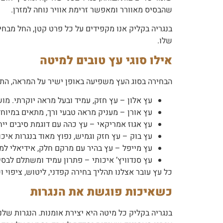
שהבסיס מאוורר ומאפשר זרימת אוויר נוחה למזרן.
בנגריה בקליק אנו מקפידים על כל פרט קטן, החל מבחי
שלו.
אילו סוגי עץ טובים למיטה
הבחירה בסוג העץ משפיעה באופן ישיר על המראה, הת
עץ אלון – עץ חזק, עמיד ובעל מראה יוקרתי. מו
עץ אורן – מעניק מראה טבעי ורך, מתאים במיוחד
עץ אגוז אמריקאי – עץ כהה עם דוגמת סיבים יי
עץ בוק – עץ חזק וגמיש, נפוץ מאוד בנגרות איכ
עץ מייפל – עץ בהיר עם מרקם חלק, אידיאלי למר
עץ סנדוויץ’ איכותי – פתרון עמיד ומשתלם לבסיסי מ
כל עץ עובר אצלנו תהליך בחירה קפדני, ליטוש, ציפוי
כשאיכות פוגשת את הנגרות
בנגריה בקליק כל מיטה היא יצירת אומנות. הנגרות שלנ