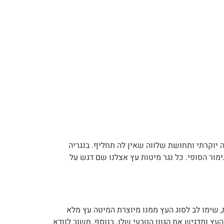
 יוקרתי ותחושת שלווה שאין לה תחליף. בנגריה
מור הסופי. כל נגר מיטות עץ אצלנו שם דגש על
וח ועמיד. ראשית, שימו לב לסוג העץ ממנו מיוצרת המיטה עץ מלא
העץ ומדגיש את הגוון הטבעי שלו. בנוסף, חשוב לוודא