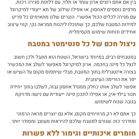
בין אם אתם רוצים ארון עומד או תלוי, עם דלתות סגירה רכות,
מדפים נוספים לאחסון, או אפילו שילוב של תא ייעודי למיקרוגל
עם מגירה לכלים הכול אפשרי. הנגרים שלנו מתאימים כל פריט
למידות המטבח שלכם, כך שתוכלו ליהנות ממראה נקי, קווי עיצוב
אחידים ונוחות שימוש מקסימלית.
ניצול חכם של כל סנטימטר במטבח
במטבחים רבים, במיוחד בישראל, השטח הוא מוגבל ולכן חשוב
לנצל כל פינה בחכמה. ארון למיקרוגל מאפשר לשלב את המכשיר
בצורה אינטגרלית בתוך המטבח, מבלי שיתפוס מקום על השיש או
יפר את הזרימה העיצובית.
אפשר לשלב אותו כחלק ממגדל אחסון גבוה, לשלבו בתוך יחידת
תנור בילד-אין, או אפילו לתכנן פינה ייעודית עם נישה מדויקת
בגובה שנוח לשימוש.
כך אתם לא רק מרוויחים מקום, אלא גם יוצרים מראה הרמוני
ומודרני כזה שגורם למטבח שלכם להיראות מעוצב ומסודר יותר.
חומרים איכותיים וגימור ללא פשרות