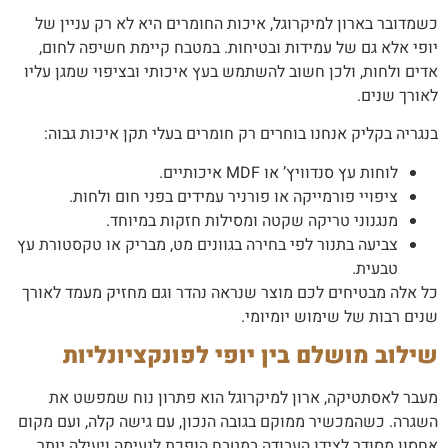
כשמדובר בארון למיקרוגל, איכות החומרים היא לא רק עניין של
יופי אלא גם של עמידות ובטיחות. במטבח קיימת חשיפה לחום,
אדים ולחות, ולכן חשוב להשתמש בעץ איכותי ובציפוי שמגן עליו
לאורך שנים.
בנגריה בקליק אנחנו בוחרים רק חומרים בעלי תקן איכות גבוה:
לוחות עץ סנדוויץ’ או MDF איכותיים.
ציפויי פורמייקה או פורניר עמידים בפני חום ולחות.
מנגנוני טריקה שקטה ומסילות חזקות במיוחד.
צביעה בתנור לפי בחירה בגוונים מט, מבריק או טקסטורת עץ
טבעית.
כל אלה מבטיחים לכם מוצר שנראה נהדר וגם מחזיק מעמד לאורך
שנים רבות של שימוש יומיומי.
שילוב מושלם בין יופי לפונקציונליות
מעבר לאסתטיקה, ארון למיקרוגל הוא פתרון נוח שמפשט את
השגרה. כשהמכשיר ממוקם בגובה הנכון, עם גישה קלה, ועם מקום
אחסון מסודר לצידו העבודה במטבח הופכת לנעימה ויעילה יותר.