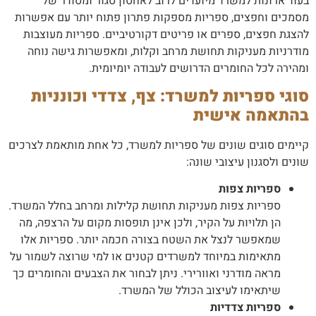
בעוד ארונות למשרד מיועדים לרוב לאחסון סגור ומסודר של
מסמכים וחפצים, ספריות מספקות פתרון פתוח יותר עם אפשרות
להצגת חפצים, ספרים או פריטים דקורטיביים. ספריות מעוצבות
מודרניות מעניקות תחושת מרחב וקלות, ומאפשרות גישה נוחה
ומהירה לכל החומרים הדרושים לעבודה יומיומית.
סוגי ספריות למשרד: צף, צדדי וכונניות
בהתאמה אישית
קיימים סוגים שונים של ספריות למשרד, כל אחת מותאמת לצרכים
שונים ולסגנון עיצובי שונה:
ספריות צפות
ספריות צפות מעניקות תחושת קלילות ומרחב בחלל המשרד.
הן תלויות על הקיר, ולכן אינן תופסות מקום על הרצפה, מה
שמאפשר לנצל את השטח בצורה חכמה יותר. ספריות אלו
מתאימות במיוחד למשרדים קטנים או למי שרוצה לשמור על
מראה מודרני ואוורירי. ניתן לבחור את הצבעים והחומרים כך
שיתאימו לעיצוב הכולל של המשרד.
ספריות צדדיות