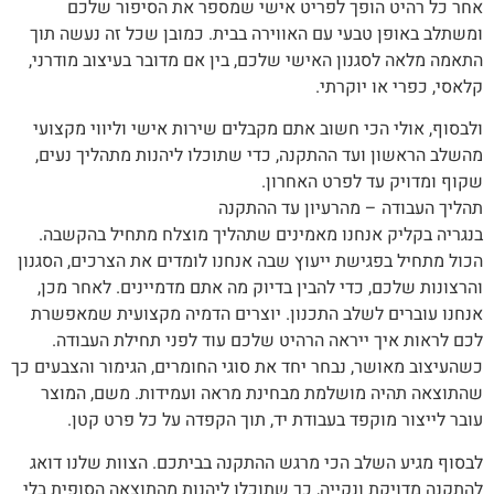
אחר כל רהיט הופך לפריט אישי שמספר את הסיפור שלכם
ומשתלב באופן טבעי עם האווירה בבית. כמובן שכל זה נעשה תוך
התאמה מלאה לסגנון האישי שלכם, בין אם מדובר בעיצוב מודרני,
קלאסי, כפרי או יוקרתי.
ולבסוף, אולי הכי חשוב אתם מקבלים שירות אישי וליווי מקצועי
מהשלב הראשון ועד ההתקנה, כדי שתוכלו ליהנות מתהליך נעים,
שקוף ומדויק עד לפרט האחרון.
תהליך העבודה – מהרעיון עד ההתקנה
בנגריה בקליק אנחנו מאמינים שתהליך מוצלח מתחיל בהקשבה.
הכול מתחיל בפגישת ייעוץ שבה אנחנו לומדים את הצרכים, הסגנון
והרצונות שלכם, כדי להבין בדיוק מה אתם מדמיינים. לאחר מכן,
אנחנו עוברים לשלב התכנון. יוצרים הדמיה מקצועית שמאפשרת
לכם לראות איך ייראה הרהיט שלכם עוד לפני תחילת העבודה.
כשהעיצוב מאושר, נבחר יחד את סוגי החומרים, הגימור והצבעים כך
שהתוצאה תהיה מושלמת מבחינת מראה ועמידות. משם, המוצר
עובר לייצור מוקפד בעבודת יד, תוך הקפדה על כל פרט קטן.
לבסוף מגיע השלב הכי מרגש ההתקנה בביתכם. הצוות שלנו דואג
להתקנה מדויקת ונקייה, כך שתוכלו ליהנות מהתוצאה הסופית בלי