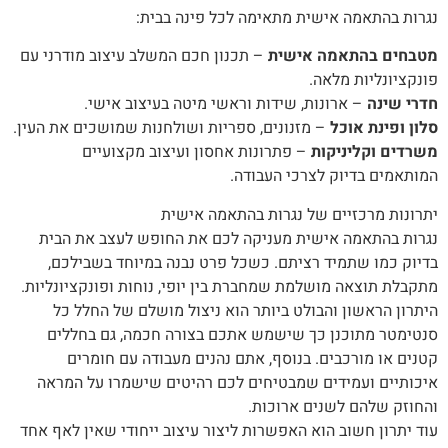
נגרות בהתאמה אישית מתאימה לכל פינה בבית:
מטבחים בהתאמה אישית
– תכנון חכם המשלב עיצוב מודרני עם
פונקציונליות מלאה.
חדרי שינה
– ארונות, שידות וראשי מיטה בעיצוב אישי.
סלון ופינת אוכל
– מזנונים, ספריות ושולחנות שמושכים את העין.
משרדים וקליניקות
– פתרונות אחסון ועיצוב מקצועיים
המותאמים בדיוק לצרכי העבודה.
יתרונות מרכזיים של נגרות בהתאמה אישית
נגרות בהתאמה אישית מעניקה לכם את החופש לעצב את הבית
בדיוק כמו שתמיד רציתם. כשכל פרט נבנה במיוחד בשבילכם,
מתקבלת תוצאה מושלמת שמחברת בין יופי, נוחות ופונקציונליות.
היתרון הראשון והבולט ביותר הוא ניצול מושלם של החלל כל
סנטימטר מתוכנן כך שישמש אתכם בצורה חכמה, גם בחללים
קטנים או מורכבים. בנוסף, אתם נהנים מעבודה עם חומרים
איכותיים ועמידים שמבטיחים לכם רהיטים שישמרו על המראה
והחוזק שלהם לשנים ארוכות.
עוד יתרון חשוב הוא האפשרות ליצור עיצוב ייחודי שאין לאף אחד