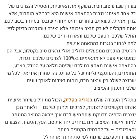
בעידן שבו עיצוב הבית משקף את האישיות, הסטייל והצרכים של
כל אחד מאיתנו נגרות בהתאמה אישית היא כבר לא מותרות, אלא
צורך אמיתי. כשאתם בוחרים רהיט ייחודי שנבנה במיוחד בשבילכם,
אתם מקבלים לא רק מוצר איכותי אלא יצירה שתוכננה בדיוק לפי
החלל שלכם, הטעם שלכם והאורח חיים שלכם.
למה לבחור בנגרות בהתאמה אישית
רהיטים מוכנים ממפעלים גדולים אולי נראים טוב בקטלוג, אבל הם
כמעט אף פעם לא מתאימים ב-100% לצרכים שלכם. נגרות
בהתאמה אישית מאפשרת לכם שליטה מלאה על הגודל, הצבע,
החומרים, והפונקציונליות של כל פריט. זהו פתרון אידיאלי לכל מי
שרוצה לשלב בין עיצוב חכם, נוחות ואיכות לאורך שנים.
שלבי התכנון והעיצוב
בתהליך העבודה שלנו
בנגריה בקליק
, הכול מתחיל בשיחה אישית.
אנחנו מקשיבים לרצונות, לצרכים ולחזון שלכם – ולאחר מכן
יוצרים הדמיה מדויקת שתמחיש לכם איך ייראה המוצר המוגמר.
לאחר אישור העיצוב, אנו בוחרים יחד את סוג העץ, הגימור, הצבעים
והאביזרים – עד לפרטים הקטנים ביותר.
אפשרויות עיצוב שונות לפי סוג החדר או החלל