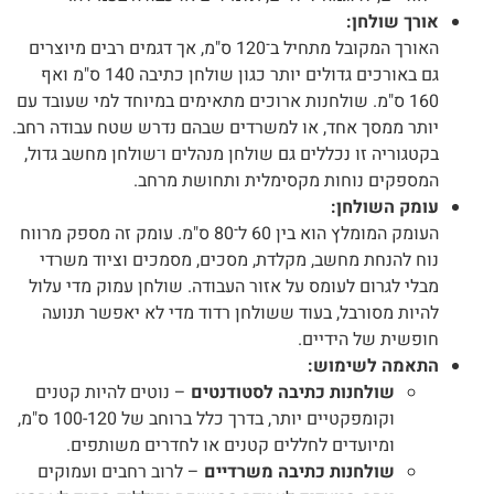
אורך שולחן:
האורך המקובל מתחיל ב־120 ס"מ, אך דגמים רבים מיוצרים
גם באורכים גדולים יותר כגון שולחן כתיבה 140 ס"מ ואף
160 ס"מ. שולחנות ארוכים מתאימים במיוחד למי שעובד עם
יותר ממסך אחד, או למשרדים שבהם נדרש שטח עבודה רחב.
בקטגוריה זו נכללים גם שולחן מנהלים ו־שולחן מחשב גדול,
המספקים נוחות מקסימלית ותחושת מרחב.
עומק השולחן:
העומק המומלץ הוא בין 60 ל־80 ס"מ. עומק זה מספק מרווח
נוח להנחת מחשב, מקלדת, מסכים, מסמכים וציוד משרדי
מבלי לגרום לעומס על אזור העבודה. שולחן עמוק מדי עלול
להיות מסורבל, בעוד ששולחן רדוד מדי לא יאפשר תנועה
חופשית של הידיים.
התאמה לשימוש:
שולחנות כתיבה לסטודנטים
– נוטים להיות קטנים
וקומפקטיים יותר, בדרך כלל ברוחב של 100-120 ס"מ,
ומיועדים לחללים קטנים או לחדרים משותפים.
שולחנות כתיבה משרדיים
– לרוב רחבים ועמוקים