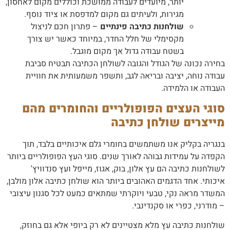
יותר, מיועדים לעבודה ממושכת וכוללים מקום לאחסון,
מגירות, ולעיתים גם מקום למדפסת או ציוד נוסף.
שולחנות כתיבה פינתיים
– פתרון חכם לניצול
מקסימלי של חלל החדר, במיוחד כאשר יש צורך
בשטח עבודה גדול אך מקום מוגבל.
בחירה נכונה של הגודל והגובה לשולחן הכתיבה תבטיח סביבת
עבודה נוחה, יציבה ובריאה לגב, ותשפר משמעותית את חוויית
העבודה או הלמידה.
סוגי העצים הפופולריים והחומרים מהם
מייצרים שולחן כתיבה
בנגריה בקליק אנו משתמשים בחומרי גלם איכותיים בלבד, תוך
הקפדה על עמידות גבוהה לאורך שנים. סוגי העץ הפופולריים ביותר
לשולחנות כתיבה הם עץ אלון, בוק, אגוז, מייפל ועץ סנדוויץ'
איכותי. אחד הדגמים האהובים ביותר הוא שולחן כתיבה אלון מולבן,
המשדר מראה נקי, טבעי ויוקרתי שמתאים כמעט לכל סגנון עיצובי
– מודרני, כפרי או סקנדינבי.
שולחנות כתיבה עץ מלא מצטיינים לא רק ביופי אלא גם בחוזק,