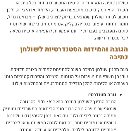
שולחן כתיבה הוא אחד הרהיטים החשובים ביותר בכל בית או
משרד. הוא המקום שבו מתבצעת העבודה, הלימוד או היצירה, ולכן
חשוב לבחור שולחן שמתאים בדיוק לצרכים שלך – מבחינת גודל,
חומר, נוחות ועיצוב. בנגריה בקליק אנו מתמחים בייצור שולחנות
כתיבה מעוצבים בעבודת יד, עם אפשרות להתאמה אישית מלאה
לכל סגנון ודרישה.
הגובה והמידות הסטנדרטיות לשולחן
כתיבה
בעת תכנון שולחן כתיבה חשוב להתייחס למידות בצורה מדויקת,
שכן הן משפיעות ישירות על הנוחות, היציבה והפרודוקטיביות בזמן
העבודה או הלימוד. להלן הגדלים הסטנדרטיים וההמלצות שלנו:
גובה סטנדרטי:
הגובה הנפוץ לשולחן כתיבה הוא כ־75 ס"מ. זהו גובה
שמאפשר ישיבה נוחה ברוב סוגי הכיסאות המשרדיים ומעניק
תמיכה נכונה לידיים ולגב. עם זאת, ניתן להזמין גם שולחנות
גבוהים או נמוכים יותר, בהתאם לגובה המשתמש או לצרכים
ייחודיים, לדוגמה לילדים, תלמידים או עבודה בעמידה.