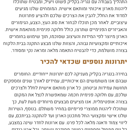
התהליך בעבודה עם נגריה בקליק פשוט ויעיל, ומבטיח שתוכלו
ליהנות מארון איכותי ומותאם אישית. המומחים שלנו מגיעים
למדוד את החלל, להבין את הצרכים שלכם ולהציע פתרונות
עיצוביים. לאחר מכן תוכלו לבחור את סוג העץ, הצבע, הגימורים
והאביזרים הפנימיים שתרצו, כולל חלוקה פנימית מותאמת אישית.
הארון מיוצר לפי המידות והעיצוב שסוכמו, תוך שימוש בחומרים
איכותיים ומקצועיות גבוהה, והצוות שלנו מבצע התקנה בבית הלקוח
בצורה מושלמת, כדי להבטיח התאמה מלאה ומראה נקי ומסודר.
יתרונות נוספים שכדאי להכיר
בחירה בנגריה בקליק מעניקה לכם יתרונות ייחודיים. החומרים
שבהם אנו משתמשים הם איכותיים, עמידים לאורך שנים ומספקים
תחושת עמידות וביטחון. כל ארון מותאם אישית לחלל ולצרכים
שלכם, עם חלוקה פנימית חכמה שמאפשרת לנצל את המקום
בצורה אופטימלית. אנו מציעים מבצעים מיוחדים מעת לעת, כך
שתוכלו ליהנות ממוצרי פרימיום במחיר משתלם. בנוסף, השירות
שלנו אישי ומקצועי החל מתכנון הארון ועד להתקנה בביתכם, עם
ליווי צמוד ודאגה מלאה לכל פרט. עם ארונות לחדר שינה במצבע,
כל יום מתחיל ומסתיים בחוויה מסודרת ונעימה, וכל ארון בגדים