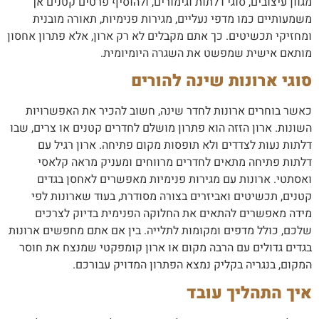
מגוון עיצובים, סוגי דלתות וגימורים, ולהוסיף פרטים קטנים אך
משמעותיים כמו מדפי נעליים, מגירות פנימיות, תאורה מובנית
ומחזיקי תכשיטים. כך אתם מקבלים לא רק ארון, אלא פתרון אחסון
מותאם אישית שמפשט את השגרה היומיומית.
סוגי ארונות שינה להורים
כאשר בוחרים ארונות לחדר שינה, חשוב להכיר את האפשרויות
השונות. ארון הזזה הוא פתרון מושלם לחדרים קטנים או צרים, שבו
דלתות נעות לצדדים ולא תופסות מקום פתיחה. ארון רגיל עם
דלתות פתיחה מתאים לחדרים מרווחים ומעניק מראה קלאסי
ואסתטי. ארונות עם מגירות פנימיות מאפשרים לאחסן בגדים
קטנים, תכשיטים ואביזרים בצורה מסודרת, בעוד שארונות לפי
מידה מאפשרים להתאים את החלוקה הפנימית בדיוק לצרכים
שלכם, כולל מדפים ומקומות לתלייה. בין אם אתם מחפשים ארונות
בגדים גדולים עם הרבה מקום או ארון קומפקטי שמנצח את חוסר
המקום, בנגריה בקליק נמצא הפתרון המדויק עבורכם.
איך התהליך עובד