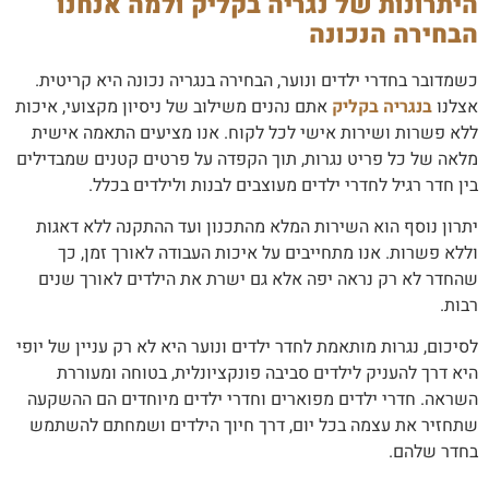
היתרונות של נגריה בקליק ולמה אנחנו
הבחירה הנכונה
כשמדובר בחדרי ילדים ונוער, הבחירה בנגריה נכונה היא קריטית.
אצלנו
בנגריה בקליק
אתם נהנים משילוב של ניסיון מקצועי, איכות
ללא פשרות ושירות אישי לכל לקוח. אנו מציעים התאמה אישית
מלאה של כל פריט נגרות, תוך הקפדה על פרטים קטנים שמבדילים
בין חדר רגיל לחדרי ילדים מעוצבים לבנות ולילדים בכלל.
יתרון נוסף הוא השירות המלא מהתכנון ועד ההתקנה ללא דאגות
וללא פשרות. אנו מתחייבים על איכות העבודה לאורך זמן, כך
שהחדר לא רק נראה יפה אלא גם ישרת את הילדים לאורך שנים
רבות.
לסיכום, נגרות מותאמת לחדר ילדים ונוער היא לא רק עניין של יופי
היא דרך להעניק לילדים סביבה פונקציונלית, בטוחה ומעוררת
השראה. חדרי ילדים מפוארים וחדרי ילדים מיוחדים הם ההשקעה
שתחזיר את עצמה בכל יום, דרך חיוך הילדים ושמחתם להשתמש
בחדר שלהם.