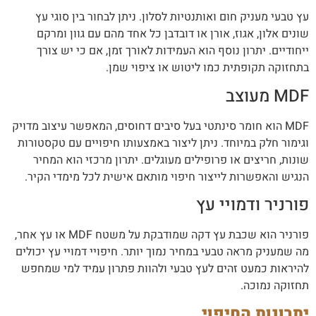
עץ טבעי מעניק חום ואותנטיות לסלון. ניתן לבחור בין סוגי עץ
שונים אלון, אגוז, אורן או דובדבן כל אחד מהם עם גוון ומרקם
ייחודיים. יתרון נוסף הוא העמידות לאורך זמן, אם כי יש צורך
בתחזוקה תקופתית כמו ליטוש או ציפוי שמן.
MDF מעוצב
MDF הוא חומר סינתטי בעל סיבים דחוסים, המאפשר עיצוב מדויק
וגימור חלק במיוחד. ניתן ליצור באמצעותו חיפויים עם טקסטורות
שונות, חריצים או פרופילים מעוגלים. יתרון מרכזי הוא המחיר
הנגיש והאפשרות לייצור חיפוי מותאם אישית לכל מימדי הקיר.
פורניר ודמויי עץ
פורניר הוא שכבת עץ דקה שמודבקת על משטח MDF או עץ אחר,
מה שמעניק מראה טבעי במחיר נמוך יותר. חיפויי דמויי עץ יכולים
להיראות כמעט זהים לעץ טבעי ולהוות פתרון עמיד למי שמחפש
תחזוקה נמוכה.
יתרונות החיפוי