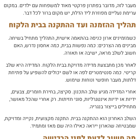
מעבר לזה, מדובר בפתרון פרקטי מאוד למשפחות עם ילדים. במקום
ערימת נעליים מפוזרת ליד הדלת, יש מקום ברור לכל דבר.
תהליך ההזמנה ועד ההתקנה בבית הלקוח
כשמזמינים ארון כניסה בהתאמה אישית, התהליך מתחיל בשיחה.
מבינים מה הצרכים: כמה נפשות בבית, כמה אחסון נדרש, האם
חשוב לשלב מראה, ישיבה או תאורה.
לאחר מכן מתבצעת מדידה מדויקת בבית הלקוח. המדידה היא שלב
קריטי. כמה סנטימטרים לפה או לשם יכולים להשפיע על פתיחת
דלתות, מעבר חופשי ונוחות שימוש.
אחרי המדידה מגיע שלב התכנון. סקיצה, בחירת חומרים, צבעים,
ידיות או ידיות אינטגרליות, סוגי חזיתות. רק אחרי שהכל מאושר,
מתחילים בייצור בנגריה.
השלב האחרון הוא ההתקנה בבית. התקנה מקצועית, נקייה ומדויקת,
שמבטיחה שהארון ייראה כאילו היה שם מאז ומתמיד.
מה חשוב לדעת לפני הרכישה