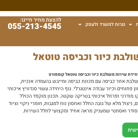
להצעת מחיר חייגו:
055-213-4545
נגרות למשרד ולעסק
ולבת כיור וכביסה טוטאל
חידת שירות משולבת כיור וכביסה טוטאל קומפורט
בת אזור כביסה עם מכונת כביסה ומייבש בהעמדה אנכית,
ן פתוחים וכיור עבודה אינטגרלי. גוף היחידה עשוי סנדוויץ איכותי
ו מודרני ופרזול איכותי בטריקה שקטה. תכנון מוקפד הכולל
יצול מלא של גובה החלל ואחסון נוח למגבות, חומרי ניקוי וציוד
 מסודר ואסתטי שמעניק מראה אחיד ומקצועי לחלל השירות.
שית